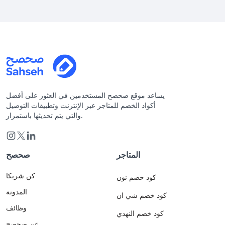
يساعد موقع صحصح المستخدمين في العثور على أفضل
أكواد الخصم للمتاجر عبر الإنترنت وتطبيقات التوصيل
والتي يتم تحديثها باستمرار.
المتاجر
صحصح
كن شريكا
كود خصم نون
المدونة
كود خصم شي ان
وظائف
كود خصم النهدي
عن صحصح