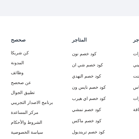
جر
المتاجر
صحصح
كن شريكا
ات
كود خصم نون
المدونة
ني
كود خصم شي ان
وظائف
نت
كود خصم النهدي
عن صحصح
اس
كود خصم نايس ون
تطبيق الجوال
ات
كود خصم اي هيرب
برنامج الاصدار التجريبي
قة
كود خصم نمشي
مركز المساعدة
كود خصم ماكس
الشروط والأحكام
كود خصم ترينديول
سياسة الخصوصية