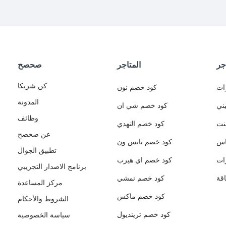
جر
المتاجر
صحصح
كن شريكا
ات
كود خصم نون
المدونة
ني
كود خصم شي ان
وظائف
نت
كود خصم النهدي
عن صحصح
اس
كود خصم نايس ون
تطبيق الجوال
ات
كود خصم اي هيرب
برنامج الاصدار التجريبي
قة
كود خصم نمشي
مركز المساعدة
كود خصم ماكس
الشروط والأحكام
كود خصم ترينديول
سياسة الخصوصية