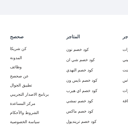
جر
المتاجر
صحصح
كن شريكا
ات
كود خصم نون
المدونة
ني
كود خصم شي ان
وظائف
نت
كود خصم النهدي
عن صحصح
اس
كود خصم نايس ون
تطبيق الجوال
ات
كود خصم اي هيرب
برنامج الاصدار التجريبي
قة
كود خصم نمشي
مركز المساعدة
كود خصم ماكس
الشروط والأحكام
كود خصم ترينديول
سياسة الخصوصية