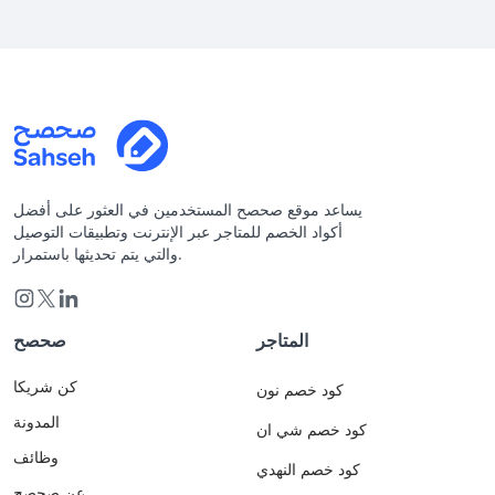
يساعد موقع صحصح المستخدمين في العثور على أفضل
أكواد الخصم للمتاجر عبر الإنترنت وتطبيقات التوصيل
والتي يتم تحديثها باستمرار.
المتاجر
صحصح
كن شريكا
كود خصم نون
المدونة
كود خصم شي ان
وظائف
كود خصم النهدي
عن صحصح