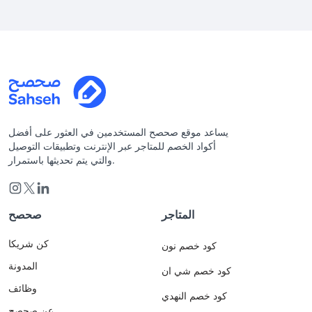
يساعد موقع صحصح المستخدمين في العثور على أفضل
أكواد الخصم للمتاجر عبر الإنترنت وتطبيقات التوصيل
والتي يتم تحديثها باستمرار.
المتاجر
صحصح
كن شريكا
كود خصم نون
المدونة
كود خصم شي ان
وظائف
كود خصم النهدي
عن صحصح