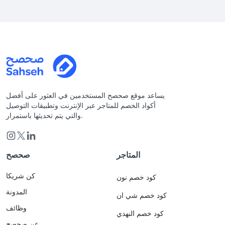
يساعد موقع صحصح المستخدمين في العثور على أفضل
أكواد الخصم للمتاجر عبر الإنترنت وتطبيقات التوصيل
والتي يتم تحديثها باستمرار.
المتاجر
صحصح
كن شريكا
كود خصم نون
المدونة
كود خصم شي ان
وظائف
كود خصم النهدي
عن صحصح