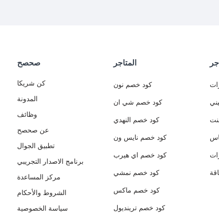
جر
المتاجر
صحصح
كن شريكا
ات
كود خصم نون
المدونة
ني
كود خصم شي ان
وظائف
نت
كود خصم النهدي
عن صحصح
اس
كود خصم نايس ون
تطبيق الجوال
ات
كود خصم اي هيرب
برنامج الاصدار التجريبي
قة
كود خصم نمشي
مركز المساعدة
كود خصم ماكس
الشروط والأحكام
كود خصم ترينديول
سياسة الخصوصية