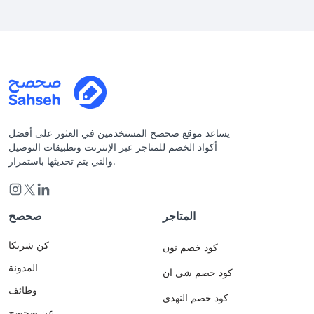
يساعد موقع صحصح المستخدمين في العثور على أفضل
أكواد الخصم للمتاجر عبر الإنترنت وتطبيقات التوصيل
والتي يتم تحديثها باستمرار.
المتاجر
صحصح
كن شريكا
كود خصم نون
المدونة
كود خصم شي ان
وظائف
كود خصم النهدي
عن صحصح