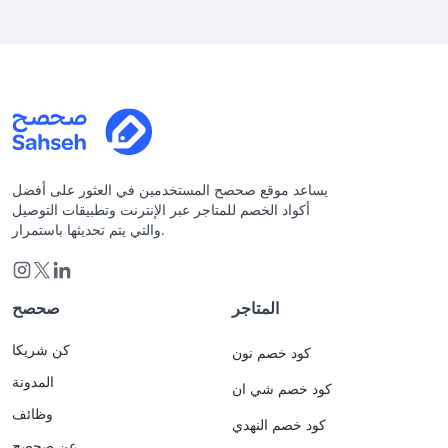
يساعد موقع صحصح المستخدمين في العثور على أفضل
أكواد الخصم للمتاجر عبر الإنترنت وتطبيقات التوصيل
والتي يتم تحديثها باستمرار.
المتاجر
صحصح
كن شريكا
كود خصم نون
المدونة
كود خصم شي ان
وظائف
كود خصم النهدي
عن صحصح