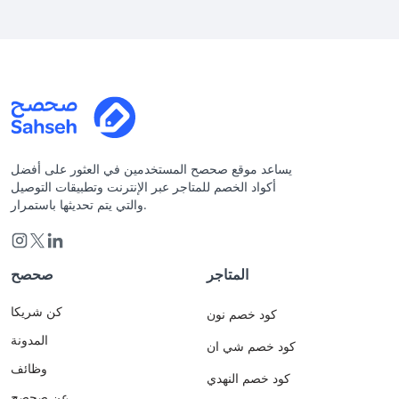
يساعد موقع صحصح المستخدمين في العثور على أفضل
أكواد الخصم للمتاجر عبر الإنترنت وتطبيقات التوصيل
والتي يتم تحديثها باستمرار.
المتاجر
صحصح
كن شريكا
كود خصم نون
المدونة
كود خصم شي ان
وظائف
كود خصم النهدي
عن صحصح