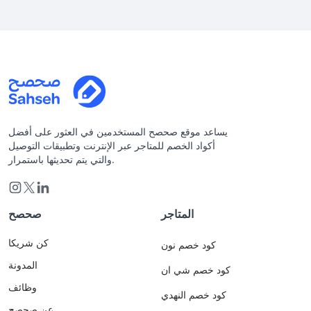
يساعد موقع صحصح المستخدمين في العثور على أفضل
أكواد الخصم للمتاجر عبر الإنترنت وتطبيقات التوصيل
والتي يتم تحديثها باستمرار.
المتاجر
صحصح
كن شريكا
كود خصم نون
المدونة
كود خصم شي ان
وظائف
كود خصم النهدي
عن صحصح