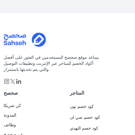
يساعد موقع صحصح المستخدمين في العثور على أفضل
أكواد الخصم للمتاجر عبر الإنترنت وتطبيقات التوصيل
والتي يتم تحديثها باستمرار.
المتاجر
صحصح
كن شريكا
كود خصم نون
المدونة
كود خصم شي ان
وظائف
كود خصم النهدي
عن صحصح