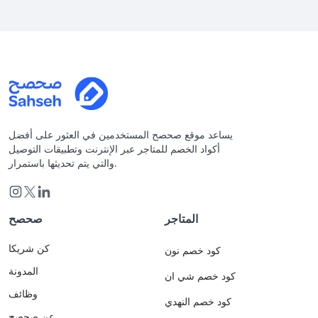
يساعد موقع صحصح المستخدمين في العثور على أفضل
أكواد الخصم للمتاجر عبر الإنترنت وتطبيقات التوصيل
والتي يتم تحديثها باستمرار.
المتاجر
صحصح
كن شريكا
كود خصم نون
المدونة
كود خصم شي ان
وظائف
كود خصم النهدي
عن صحصح