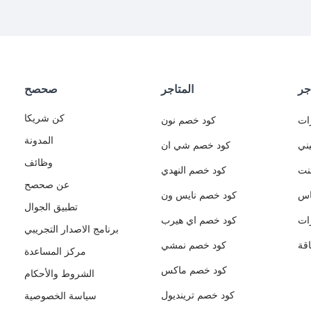
جر
المتاجر
صحصح
كن شريكا
ات
كود خصم نون
المدونة
ني
كود خصم شي ان
وظائف
نت
كود خصم النهدي
عن صحصح
اس
كود خصم نايس ون
تطبيق الجوال
ات
كود خصم اي هيرب
برنامج الاصدار التجريبي
قة
كود خصم نمشي
مركز المساعدة
كود خصم ماكس
الشروط والأحكام
كود خصم ترينديول
سياسة الخصوصية