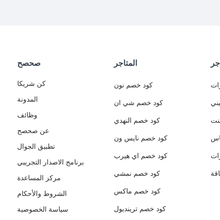
جر
المتاجر
صحصح
كن شريكا
ات
كود خصم نون
المدونة
ني
كود خصم شي ان
وظائف
نت
كود خصم النهدي
عن صحصح
اس
كود خصم نايس ون
تطبيق الجوال
ات
كود خصم اي هيرب
برنامج الاصدار التجريبي
قة
كود خصم نمشي
مركز المساعدة
كود خصم ماكس
الشروط والأحكام
كود خصم ترينديول
سياسة الخصوصية