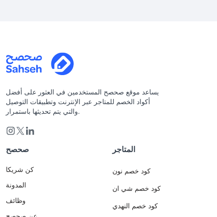
يساعد موقع صحصح المستخدمين في العثور على أفضل
أكواد الخصم للمتاجر عبر الإنترنت وتطبيقات التوصيل
والتي يتم تحديثها باستمرار.
المتاجر
صحصح
كن شريكا
كود خصم نون
المدونة
كود خصم شي ان
وظائف
كود خصم النهدي
عن صحصح