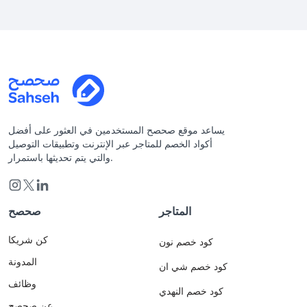
يساعد موقع صحصح المستخدمين في العثور على أفضل
أكواد الخصم للمتاجر عبر الإنترنت وتطبيقات التوصيل
والتي يتم تحديثها باستمرار.
المتاجر
صحصح
كن شريكا
كود خصم نون
المدونة
كود خصم شي ان
وظائف
كود خصم النهدي
عن صحصح