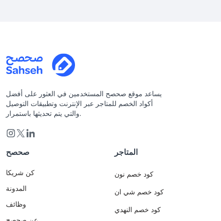
يساعد موقع صحصح المستخدمين في العثور على أفضل
أكواد الخصم للمتاجر عبر الإنترنت وتطبيقات التوصيل
والتي يتم تحديثها باستمرار.
المتاجر
صحصح
كن شريكا
كود خصم نون
المدونة
كود خصم شي ان
وظائف
كود خصم النهدي
عن صحصح