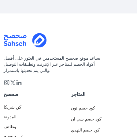
يساعد موقع صحصح المستخدمين في العثور على أفضل
أكواد الخصم للمتاجر عبر الإنترنت وتطبيقات التوصيل
والتي يتم تحديثها باستمرار.
المتاجر
صحصح
كن شريكا
كود خصم نون
المدونة
كود خصم شي ان
وظائف
كود خصم النهدي
عن صحصح