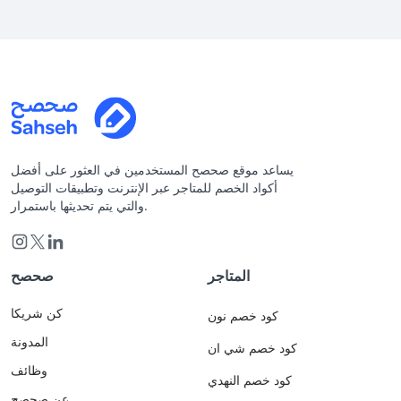
يساعد موقع صحصح المستخدمين في العثور على أفضل
أكواد الخصم للمتاجر عبر الإنترنت وتطبيقات التوصيل
والتي يتم تحديثها باستمرار.
المتاجر
صحصح
كن شريكا
كود خصم نون
المدونة
كود خصم شي ان
وظائف
كود خصم النهدي
عن صحصح