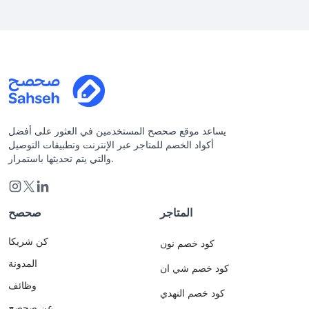
يساعد موقع صحصح المستخدمين في العثور على أفضل
أكواد الخصم للمتاجر عبر الإنترنت وتطبيقات التوصيل
والتي يتم تحديثها باستمرار.
المتاجر
صحصح
كن شريكا
كود خصم نون
المدونة
كود خصم شي ان
وظائف
كود خصم النهدي
عن صحصح