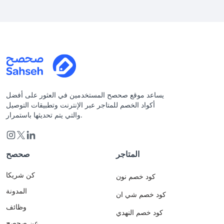
يساعد موقع صحصح المستخدمين في العثور على أفضل
أكواد الخصم للمتاجر عبر الإنترنت وتطبيقات التوصيل
والتي يتم تحديثها باستمرار.
المتاجر
صحصح
كن شريكا
كود خصم نون
المدونة
كود خصم شي ان
وظائف
كود خصم النهدي
عن صحصح