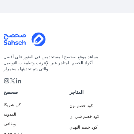
يساعد موقع صحصح المستخدمين في العثور على أفضل
أكواد الخصم للمتاجر عبر الإنترنت وتطبيقات التوصيل
والتي يتم تحديثها باستمرار.
المتاجر
صحصح
كن شريكا
كود خصم نون
المدونة
كود خصم شي ان
وظائف
كود خصم النهدي
عن صحصح