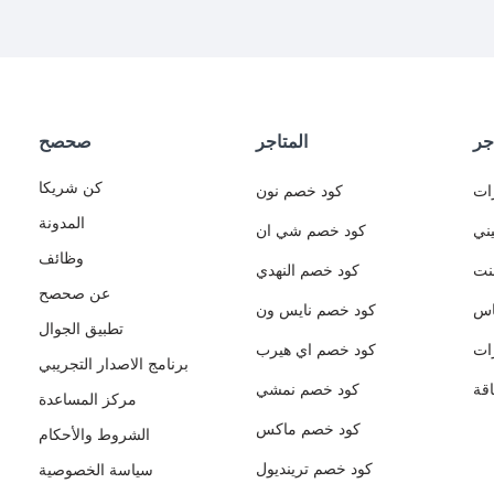
جر
المتاجر
صحصح
كن شريكا
ات
كود خصم نون
المدونة
ني
كود خصم شي ان
وظائف
نت
كود خصم النهدي
عن صحصح
اس
كود خصم نايس ون
تطبيق الجوال
ات
كود خصم اي هيرب
برنامج الاصدار التجريبي
قة
كود خصم نمشي
مركز المساعدة
كود خصم ماكس
الشروط والأحكام
كود خصم ترينديول
سياسة الخصوصية