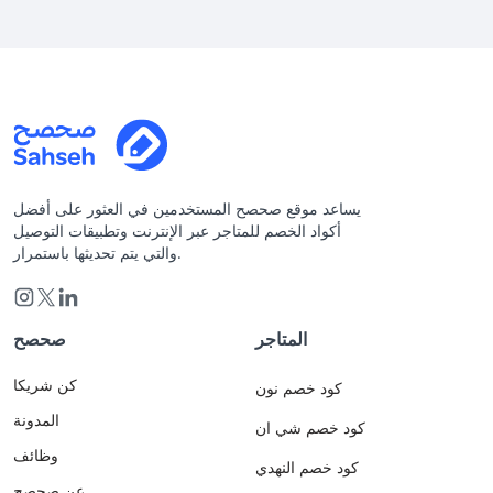
يساعد موقع صحصح المستخدمين في العثور على أفضل
أكواد الخصم للمتاجر عبر الإنترنت وتطبيقات التوصيل
والتي يتم تحديثها باستمرار.
المتاجر
صحصح
كن شريكا
كود خصم نون
المدونة
كود خصم شي ان
وظائف
كود خصم النهدي
عن صحصح