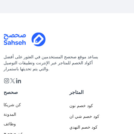
يساعد موقع صحصح المستخدمين في العثور على أفضل
أكواد الخصم للمتاجر عبر الإنترنت وتطبيقات التوصيل
والتي يتم تحديثها باستمرار.
المتاجر
صحصح
كن شريكا
كود خصم نون
المدونة
كود خصم شي ان
وظائف
كود خصم النهدي
عن صحصح