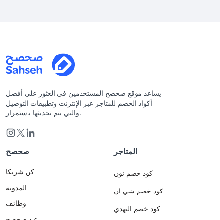
يساعد موقع صحصح المستخدمين في العثور على أفضل
أكواد الخصم للمتاجر عبر الإنترنت وتطبيقات التوصيل
والتي يتم تحديثها باستمرار.
المتاجر
صحصح
كن شريكا
كود خصم نون
المدونة
كود خصم شي ان
وظائف
كود خصم النهدي
عن صحصح