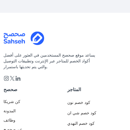
يساعد موقع صحصح المستخدمين في العثور على أفضل
أكواد الخصم للمتاجر عبر الإنترنت وتطبيقات التوصيل
والتي يتم تحديثها باستمرار.
المتاجر
صحصح
كن شريكا
كود خصم نون
المدونة
كود خصم شي ان
وظائف
كود خصم النهدي
عن صحصح