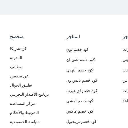
جر
المتاجر
صحصح
كن شريكا
ات
كود خصم نون
المدونة
ني
كود خصم شي ان
وظائف
نت
كود خصم النهدي
عن صحصح
اس
كود خصم نايس ون
تطبيق الجوال
ات
كود خصم اي هيرب
برنامج الاصدار التجريبي
قة
كود خصم نمشي
مركز المساعدة
كود خصم ماكس
الشروط والأحكام
كود خصم ترينديول
سياسة الخصوصية