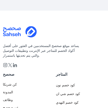
يساعد موقع صحصح المستخدمين في العثور على أفضل
أكواد الخصم للمتاجر عبر الإنترنت وتطبيقات التوصيل
والتي يتم تحديثها باستمرار.
المتاجر
صحصح
كن شريكا
كود خصم نون
المدونة
كود خصم شي ان
وظائف
كود خصم النهدي
عن صحصح