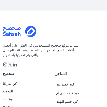
يساعد موقع صحصح المستخدمين في العثور على أفضل
أكواد الخصم للمتاجر عبر الإنترنت وتطبيقات التوصيل
والتي يتم تحديثها باستمرار.
المتاجر
صحصح
كن شريكا
كود خصم نون
المدونة
كود خصم شي ان
وظائف
كود خصم النهدي
عن صحصح