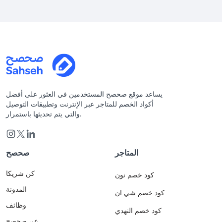
يساعد موقع صحصح المستخدمين في العثور على أفضل
أكواد الخصم للمتاجر عبر الإنترنت وتطبيقات التوصيل
والتي يتم تحديثها باستمرار.
المتاجر
صحصح
كن شريكا
كود خصم نون
المدونة
كود خصم شي ان
وظائف
كود خصم النهدي
عن صحصح