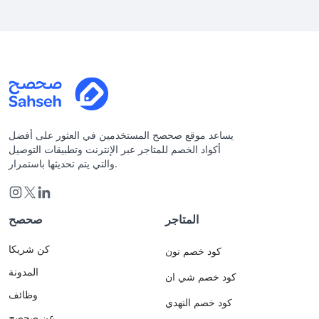
يساعد موقع صحصح المستخدمين في العثور على أفضل
أكواد الخصم للمتاجر عبر الإنترنت وتطبيقات التوصيل
والتي يتم تحديثها باستمرار.
المتاجر
صحصح
كن شريكا
كود خصم نون
المدونة
كود خصم شي ان
وظائف
كود خصم النهدي
عن صحصح