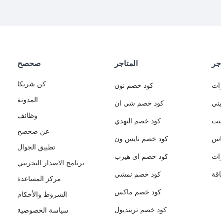
جر
المتاجر
صحصح
كن شريكا
ات
كود خصم نون
المدونة
ني
كود خصم شي ان
وظائف
نت
كود خصم النهدي
عن صحصح
اس
كود خصم نايس ون
تطبيق الجوال
ات
كود خصم اي هيرب
برنامج الاصدار التجريبي
قة
كود خصم نمشي
مركز المساعدة
كود خصم ماكس
الشروط والأحكام
كود خصم ترينديول
سياسة الخصوصية