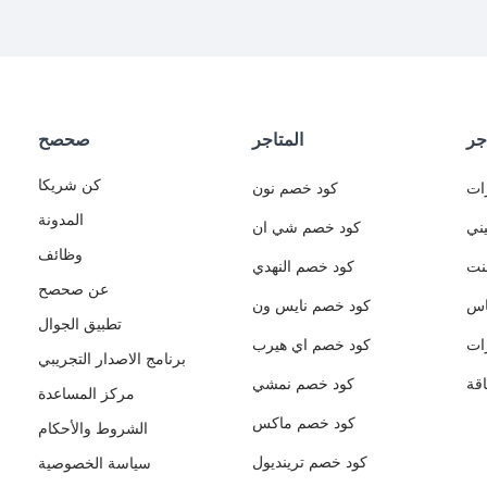
جر
المتاجر
صحصح
كن شريكا
ات
كود خصم نون
المدونة
ني
كود خصم شي ان
وظائف
نت
كود خصم النهدي
عن صحصح
اس
كود خصم نايس ون
تطبيق الجوال
ات
كود خصم اي هيرب
برنامج الاصدار التجريبي
قة
كود خصم نمشي
مركز المساعدة
كود خصم ماكس
الشروط والأحكام
كود خصم ترينديول
سياسة الخصوصية