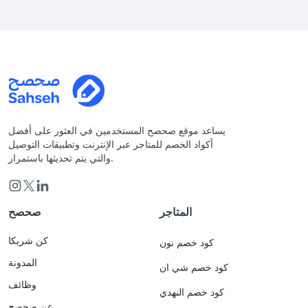
يساعد موقع صحصح المستخدمين في العثور على أفضل
أكواد الخصم للمتاجر عبر الإنترنت وتطبيقات التوصيل
والتي يتم تحديثها باستمرار.
المتاجر
صحصح
كن شريكا
كود خصم نون
المدونة
كود خصم شي ان
وظائف
كود خصم النهدي
عن صحصح