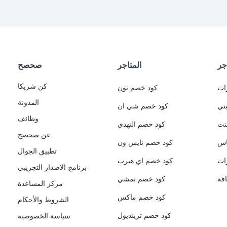
جر
المتاجر
صحصح
كن شريكا
ات
كود خصم نون
المدونة
ني
كود خصم شي ان
وظائف
نت
كود خصم النهدي
عن صحصح
اس
كود خصم نايس ون
تطبيق الجوال
ات
كود خصم اي هيرب
برنامج الاصدار التجريبي
قة
كود خصم نمشي
مركز المساعدة
كود خصم ماكس
الشروط والأحكام
كود خصم ترينديول
سياسة الخصوصية