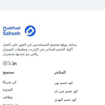
يساعد موقع صحصح المستخدمين في العثور على أفضل
أكواد الخصم للمتاجر عبر الإنترنت وتطبيقات التوصيل
والتي يتم تحديثها باستمرار.
المتاجر
صحصح
كن شريكا
كود خصم نون
المدونة
كود خصم شي ان
وظائف
كود خصم النهدي
عن صحصح