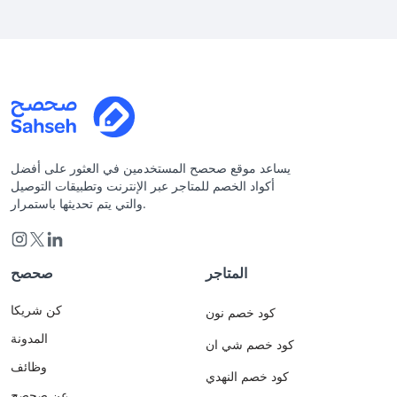
يساعد موقع صحصح المستخدمين في العثور على أفضل
أكواد الخصم للمتاجر عبر الإنترنت وتطبيقات التوصيل
والتي يتم تحديثها باستمرار.
المتاجر
صحصح
كن شريكا
كود خصم نون
المدونة
كود خصم شي ان
وظائف
كود خصم النهدي
عن صحصح