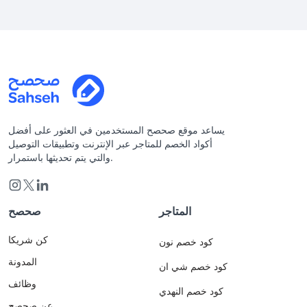
يساعد موقع صحصح المستخدمين في العثور على أفضل
أكواد الخصم للمتاجر عبر الإنترنت وتطبيقات التوصيل
والتي يتم تحديثها باستمرار.
المتاجر
صحصح
كن شريكا
كود خصم نون
المدونة
كود خصم شي ان
وظائف
كود خصم النهدي
عن صحصح