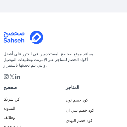
يساعد موقع صحصح المستخدمين في العثور على أفضل
أكواد الخصم للمتاجر عبر الإنترنت وتطبيقات التوصيل
والتي يتم تحديثها باستمرار.
المتاجر
صحصح
كن شريكا
كود خصم نون
المدونة
كود خصم شي ان
وظائف
كود خصم النهدي
عن صحصح