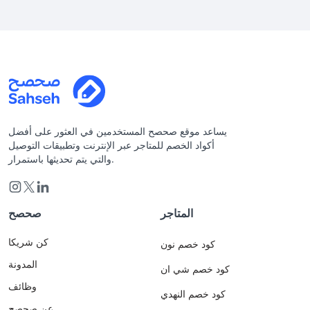
يساعد موقع صحصح المستخدمين في العثور على أفضل
أكواد الخصم للمتاجر عبر الإنترنت وتطبيقات التوصيل
والتي يتم تحديثها باستمرار.
المتاجر
صحصح
كن شريكا
كود خصم نون
المدونة
كود خصم شي ان
وظائف
كود خصم النهدي
عن صحصح