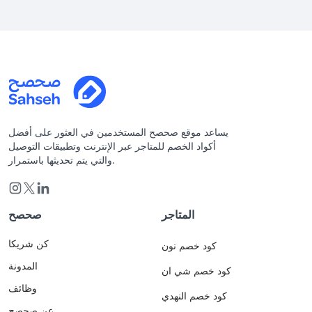
يساعد موقع صحصح المستخدمين في العثور على أفضل
أكواد الخصم للمتاجر عبر الإنترنت وتطبيقات التوصيل
والتي يتم تحديثها باستمرار.
المتاجر
صحصح
كن شريكا
كود خصم نون
المدونة
كود خصم شي ان
وظائف
كود خصم النهدي
عن صحصح