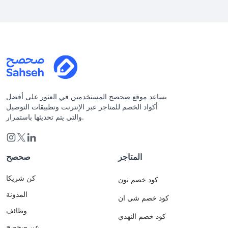
يساعد موقع صحصح المستخدمين في العثور على أفضل
أكواد الخصم للمتاجر عبر الإنترنت وتطبيقات التوصيل
والتي يتم تحديثها باستمرار.
المتاجر
صحصح
كن شريكا
كود خصم نون
المدونة
كود خصم شي ان
وظائف
كود خصم النهدي
عن صحصح