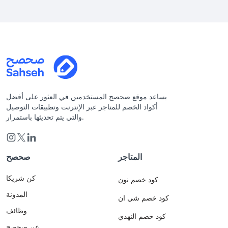
يساعد موقع صحصح المستخدمين في العثور على أفضل
أكواد الخصم للمتاجر عبر الإنترنت وتطبيقات التوصيل
والتي يتم تحديثها باستمرار.
المتاجر
صحصح
كن شريكا
كود خصم نون
المدونة
كود خصم شي ان
وظائف
كود خصم النهدي
عن صحصح