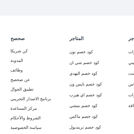
جر
المتاجر
صحصح
كن شريكا
ات
كود خصم نون
المدونة
ني
كود خصم شي ان
وظائف
نت
كود خصم النهدي
عن صحصح
اس
كود خصم نايس ون
تطبيق الجوال
ات
كود خصم اي هيرب
برنامج الاصدار التجريبي
قة
كود خصم نمشي
مركز المساعدة
كود خصم ماكس
الشروط والأحكام
كود خصم ترينديول
سياسة الخصوصية