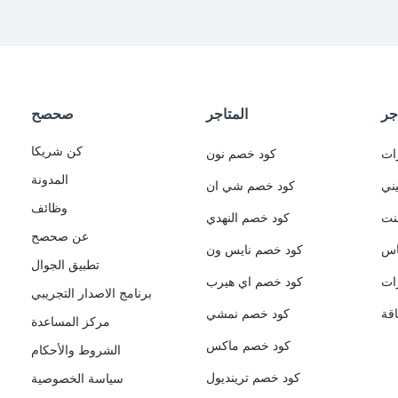
جر
المتاجر
صحصح
كن شريكا
ات
كود خصم نون
المدونة
ني
كود خصم شي ان
وظائف
نت
كود خصم النهدي
عن صحصح
اس
كود خصم نايس ون
تطبيق الجوال
ات
كود خصم اي هيرب
برنامج الاصدار التجريبي
قة
كود خصم نمشي
مركز المساعدة
كود خصم ماكس
الشروط والأحكام
كود خصم ترينديول
سياسة الخصوصية