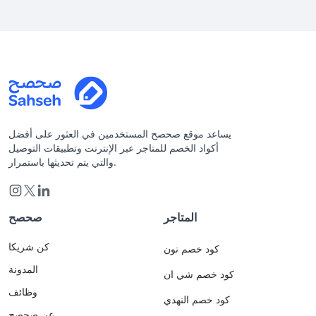
يساعد موقع صحصح المستخدمين في العثور على أفضل
أكواد الخصم للمتاجر عبر الإنترنت وتطبيقات التوصيل
والتي يتم تحديثها باستمرار.
المتاجر
صحصح
كن شريكا
كود خصم نون
المدونة
كود خصم شي ان
وظائف
كود خصم النهدي
عن صحصح