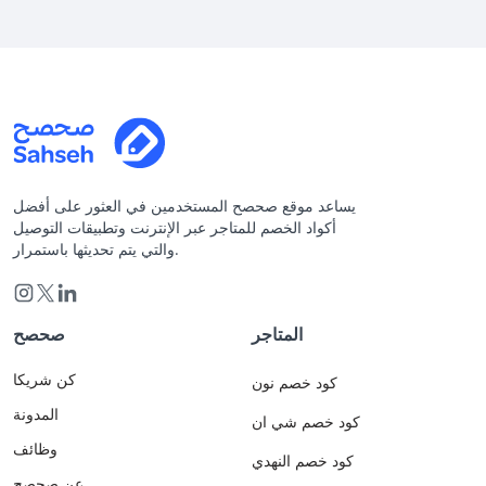
يساعد موقع صحصح المستخدمين في العثور على أفضل
أكواد الخصم للمتاجر عبر الإنترنت وتطبيقات التوصيل
والتي يتم تحديثها باستمرار.
المتاجر
صحصح
كن شريكا
كود خصم نون
المدونة
كود خصم شي ان
وظائف
كود خصم النهدي
عن صحصح